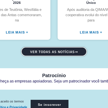
2026
Único
es de Teutônia, Westfália e
Após auditoria da QIMA
 das Antas comemoraram,
cooperativa evolui do nível
na
para
LEIA MAIS +
LEIA MAIS +
VER TODAS AS NOTÍCIAS
Patrocínio
heça as empresas apoiadoras. Seja um patrocinador você tam
e aceito os termos
Se inscrever
ítica e Privacidade
.