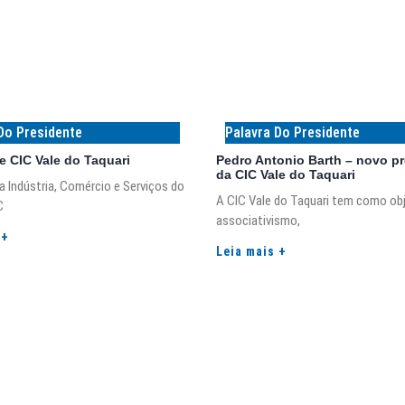
Do Presidente
Palavra Do Presidente
e CIC Vale do Taquari
Pedro Antonio Barth – novo p
da CIC Vale do Taquari
 Indústria, Comércio e Serviços do
A CIC Vale do Taquari tem como obj
C
associativismo,
 +
Leia mais +