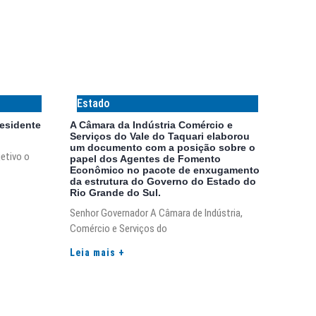
Estado
residente
A Câmara da Indústria Comércio e
Serviços do Vale do Taquari elaborou
um documento com a posição sobre o
etivo o
papel dos Agentes de Fomento
Econômico no pacote de enxugamento
da estrutura do Governo do Estado do
Rio Grande do Sul.
Senhor Governador A Câmara de Indústria,
Comércio e Serviços do
Leia mais +