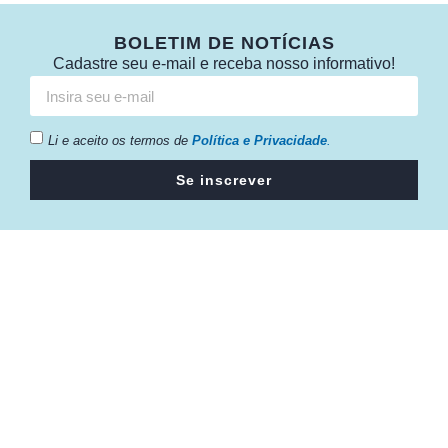
BOLETIM DE NOTÍCIAS
Cadastre seu e-mail e receba nosso informativo!
Li e aceito os termos de
Política e Privacidade
.
Se inscrever
Câmara da Indústria, Comércio e Serviços surgiu em 2005,
para suprir a necessidade da região de ter um organismo
que fosse o articulador da classe empresarial.
Contato:
Atendimento de segunda à sexta, das 9h às 18h.