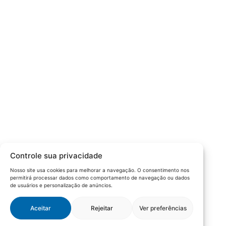
Câmara da Indústria, Comércio e Serviços surgiu em 2005,
para suprir a necessidade da região de ter um organismo
que fosse o articulador da classe empresarial.
Contato:
Atendimento de segunda à sexta, das 9h às 18h.
55 (51) 3011 6982
cic@cicvaledotaquari.com.br
contato@cicvaledotaquari.com.br
Endereço:
Rua Silva Jardim, 96 Lajeado, Rio Grande do Sul –
Controle sua privacidade
Brasil CEP: 95900-000
Nosso site usa cookies para melhorar a navegação. O consentimento nos
permitirá processar dados como comportamento de navegação ou dados
Redes Sociais:
de usuários e personalização de anúncios.
Aceitar
Rejeitar
Ver preferências