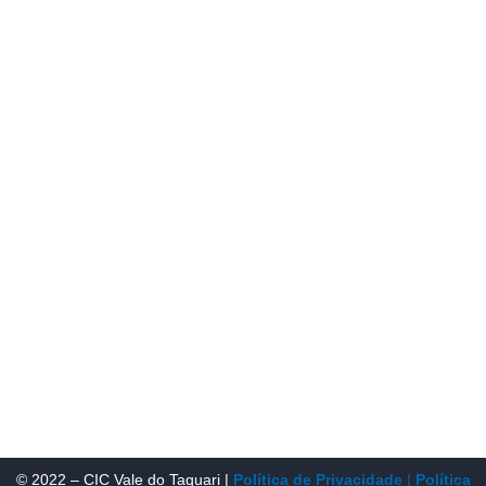
para suprir a necessidade da região de ter um organismo
que fosse o articulador da classe empresarial.
Contato:
Atendimento de segunda à sexta, das 9h às 18h.
55 (51) 3011 6982
cic@cicvaledotaquari.com.br
contato@cicvaledotaquari.com.br
Endereço:
Rua Silva Jardim, 96 Lajeado, Rio Grande do Sul –
Brasil CEP: 95900-000
Redes Sociais:
© 2022 – CIC Vale do Taquari |
Política de Privacidade
|
Política