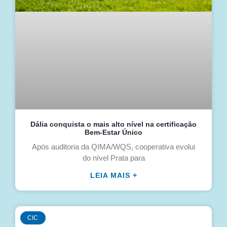
Dália conquista o mais alto nível na certificação
Bem-Estar Único
Após auditoria da QIMA/WQS, cooperativa evolui
do nível Prata para
LEIA MAIS +
CIC