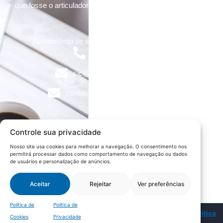
que fosse o articulador da classe empresarial.
Contato:
Atendimento de segunda à sexta, das 9h às 18h.
55 (51) 3011 6982
cic@cicvaledotaquari.com.br
contato@cicvaledotaquari.com.br
Endereço:
Rua Silva Jardim, 96 Lajeado, Rio Grande do Sul –
Controle sua privacidade
Brasil CEP: 95900-000
Nosso site usa cookies para melhorar a navegação. O consentimento nos
permitirá processar dados como comportamento de navegação ou dados
Redes Sociais:
de usuários e personalização de anúncios.
Aceitar
Rejeitar
Ver preferências
Política de
Política de
© 2022 – CIC Vale do Taquari |
Política de Privacidade
|
Política
Cookies
Privacidade