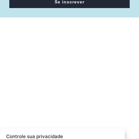
Se inscrever
Câmara da Indústria, Comércio e Serviços surgiu em 2005,
para suprir a necessidade da região de ter um organismo
que fosse o articulador da classe empresarial.
Contato:
Atendimento de segunda à sexta, das 9h às 18h.
55 (51) 3011 6982
cic@cicvaledotaquari.com.br
contato@cicvaledotaquari.com.br
Endereço:
Rua Silva Jardim, 96 Lajeado, Rio Grande do Sul –
Controle sua privacidade