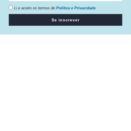
Li e aceito os termos de
Política e Privacidade
.
Se inscrever
Câmara da Indústria, Comércio e Serviços surgiu em 2005,
para suprir a necessidade da região de ter um organismo
que fosse o articulador da classe empresarial.
Contato:
Atendimento de segunda à sexta, das 9h às 18h.
55 (51) 3011 6982
cic@cicvaledotaquari.com.br
contato@cicvaledotaquari.com.br