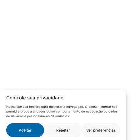
Câmara da Indústria, Comércio e Serviços surgiu em 2005,
para suprir a necessidade da região de ter um organismo
que fosse o articulador da classe empresarial.
Contato:
Atendimento de segunda à sexta, das 9h às 18h.
55 (51) 3011 6982
cic@cicvaledotaquari.com.br
contato@cicvaledotaquari.com.br
Endereço:
Rua Silva Jardim, 96 Lajeado, Rio Grande do Sul –
Controle sua privacidade
Brasil CEP: 95900-000
Nosso site usa cookies para melhorar a navegação. O consentimento nos
permitirá processar dados como comportamento de navegação ou dados
Redes Sociais:
de usuários e personalização de anúncios.
Aceitar
Rejeitar
Ver preferências