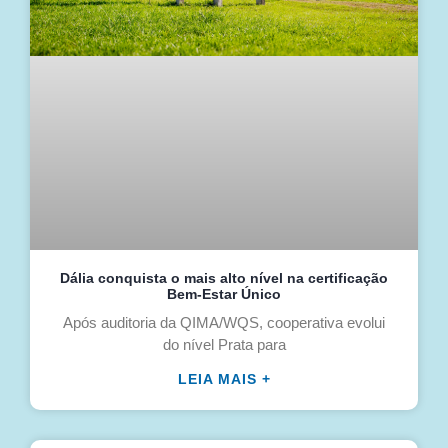
Dália conquista o mais alto nível na certificação
Bem-Estar Único
Após auditoria da QIMA/WQS, cooperativa evolui
do nível Prata para
LEIA MAIS +