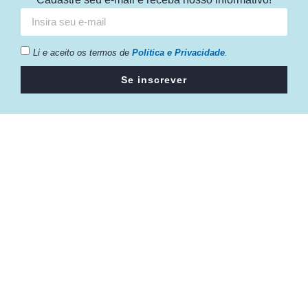
Li e aceito os termos de
Política e Privacidade
.
Se inscrever
Câmara da Indústria, Comércio e Serviços surgiu em 2005,
para suprir a necessidade da região de ter um organismo
que fosse o articulador da classe empresarial.
Contato:
Atendimento de segunda à sexta, das 9h às 18h.
55 (51) 3011 6982
cic@cicvaledotaquari.com.br