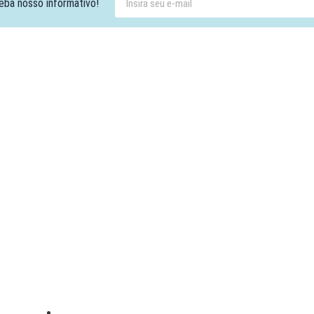
eba nosso informativo!
Contato:
Atendimento de segunda à sexta, das 9h às 18h.