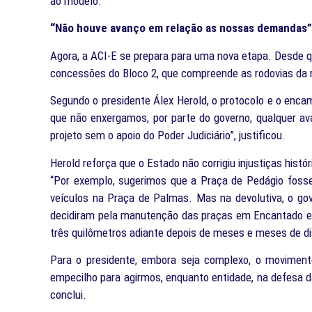
ao modelo.
“Não houve avanço em relação as nossas demandas”
Agora, a ACI-E se prepara para uma nova etapa. Desde qu
concessões do Bloco 2, que compreende as rodovias da re
Segundo o presidente Álex Herold, o protocolo e o enc
que não enxergamos, por parte do governo, qualquer a
projeto sem o apoio do Poder Judiciário”, justificou.
Herold reforça que o Estado não corrigiu injustiças his
“Por exemplo, sugerimos que a Praça de Pedágio fosse d
veículos na Praça de Palmas. Mas na devolutiva, o g
decidiram pela manutenção das praças em Encantado e 
três quilômetros adiante depois de meses e meses de dis
Para o presidente, embora seja complexo, o moviment
empecilho para agirmos, enquanto entidade, na defesa daq
conclui.