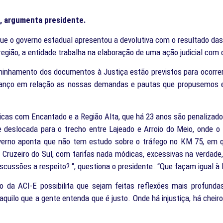
, argumenta presidente.
e o governo estadual apresentou a devolutiva com o resultado das 
gião, a entidade trabalha na elaboração de uma ação judicial com o
aminhamento dos documentos à Justiça estão previstos para ocorr
vanço em relação as nossas demandas e pautas que propusemos e ne
tóricas com Encantado e a Região Alta, que há 23 anos são penalizad
eslocada para o trecho entre Lajeado e Arroio do Meio, onde o flu
overno aponta que não tem estudo sobre o tráfego no KM 75, em 
Cruzeiro do Sul, com tarifas nada módicas, excessivas na verdade
cussões a respeito? “, questiona o presidente. “Que façam igual à 
o da ACI-E possibilita que sejam feitas reflexões mais profund
uilo que a gente entenda que é justo. Onde há injustiça, há cheiro d