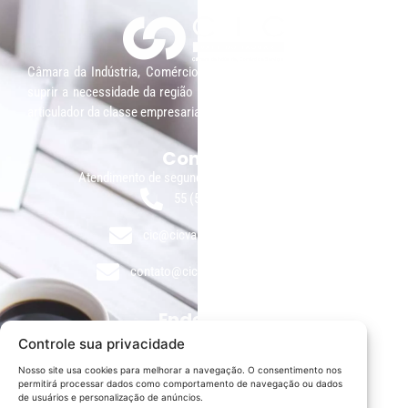
Câmara da Indústria, Comércio e Serviços surgiu em 2005, para
suprir a necessidade da região de ter um organismo que fosse o
articulador da classe empresarial.
Contato:
Atendimento de segunda à sexta, das 9h às 18h.
55 (51) 3011 6982
cic@cicvaledotaquari.com.br
contato@cicvaledotaquari.com.br
Endereço:
Rua Silva Jardim, 96 Lajeado, Rio Grande do Sul – Brasil
Controle sua privacidade
CEP: 95900-000
Nosso site usa cookies para melhorar a navegação. O consentimento nos
permitirá processar dados como comportamento de navegação ou dados
Redes Sociais:
de usuários e personalização de anúncios.