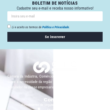
BOLETIM DE NOTÍCIAS
Cadastre seu e-mail e receba nosso informativo!
Li e aceito os termos de
Política e Privacidade
.
Se inscrever
Câmara da Indústria, Comércio e Serviços surgiu em 2005, para
suprir a necessidade da região de ter um organismo que fosse o
articulador da classe empresarial.
Contato:
Atendimento de segunda à sexta, das 9h às 18h.