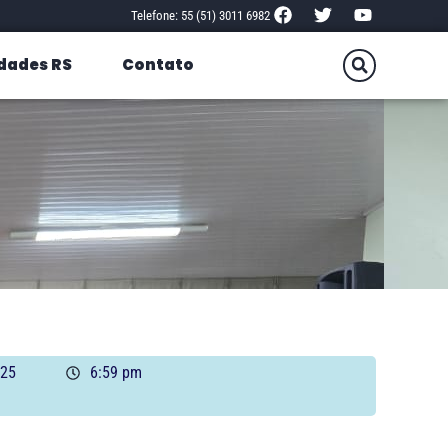
Telefone: 55 (51) 3011 6982
dades RS
Contato
025
6:59 pm