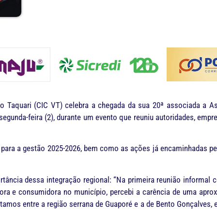
o Taquari (CIC VT) celebra a chegada da sua 20ª associada a A
egunda-feira (2), durante um evento que reuniu autoridades, empr
EC para a gestão 2025-2026, bem como as ações já encaminhadas pe
tância dessa integração regional: “Na primeira reunião informal co
ra e consumidora no município, percebi a carência de uma apro
tamos entre a região serrana de Guaporé e a de Bento Gonçalves, 