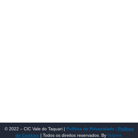
que fosse o articulador da classe empresarial.
Contato:
Atendimento de segunda à sexta, das 9h às 18h.
55 (51) 3011 6982
cic@cicvaledotaquari.com.br
contato@cicvaledotaquari.com.br
Endereço:
Rua Silva Jardim, 96 Lajeado, Rio Grande do Sul –
Brasil CEP: 95900-000
Redes Sociais:
© 2022 – CIC Vale do Taquari |
Política de Privacidade
|
Política
de Cookies
| Todos os direitos reservados. By
Vulpine