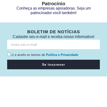
Patrocínio
Conheça as empresas apoiadoras. Seja um
patrocinador você também!
BOLETIM DE NOTÍCIAS
Cadastre seu e-mail e receba nosso informativo!
Li e aceito os termos de
Política e Privacidade
.
Se inscrever
Câmara da Indústria, Comércio e Serviços surgiu em 2005,
para suprir a necessidade da região de ter um organismo