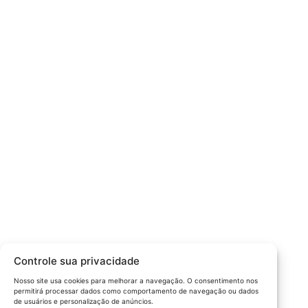
Câmara da Indústria, Comércio e Serviços surgiu em 2005,
para suprir a necessidade da região de ter um organismo
que fosse o articulador da classe empresarial.
Contato:
Atendimento de segunda à sexta, das 9h às 18h.
55 (51) 3011 6982
cic@cicvaledotaquari.com.br
contato@cicvaledotaquari.com.br
Endereço:
Rua Silva Jardim, 96 Lajeado, Rio Grande do Sul –
Controle sua privacidade
Brasil CEP: 95900-000
Nosso site usa cookies para melhorar a navegação. O consentimento nos
permitirá processar dados como comportamento de navegação ou dados
Redes Sociais:
de usuários e personalização de anúncios.