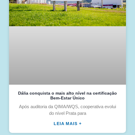
Dália conquista o mais alto nível na certificação
Bem-Estar Único
Após auditoria da QIMA/WQS, cooperativa evolui
do nível Prata para
LEIA MAIS +