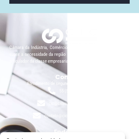
Câmara da Indústria, Comércio e Serviços surgiu em 2005, para
suprir a necessidade da região de ter um organismo que fosse o
articulador da classe empresarial.
Contato:
Atendimento de segunda à sexta, das 9h às 18h.
55 (51) 3011 6982
cic@cicvaledotaquari.com.br
contato@cicvaledotaquari.com.br
Endereço:
Rua Silva Jardim, 96 Lajeado, Rio Grande do Sul – Brasil