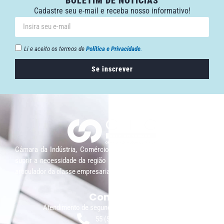
BOLETIM DE NOTÍCIAS
Cadastre seu e-mail e receba nosso informativo!
Li e aceito os termos de
Política e Privacidade
.
Se inscrever
Câmara da Indústria, Comércio e Serviços surgiu em 2005, para
suprir a necessidade da região de ter um organismo que fosse o
articulador da classe empresarial.
Contato:
Atendimento de segunda à sexta, das 9h às 18h.
55 (51) 3011 6982