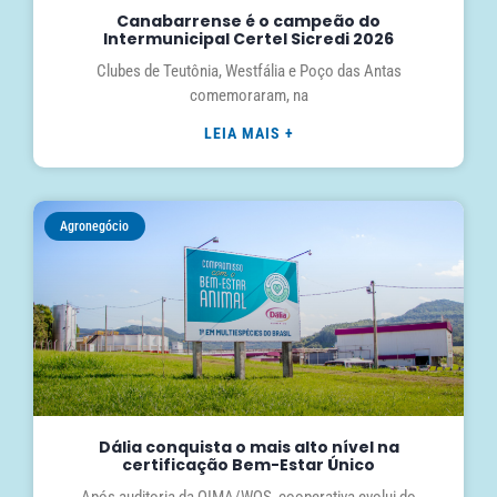
Canabarrense é o campeão do
Intermunicipal Certel Sicredi 2026
Clubes de Teutônia, Westfália e Poço das Antas
comemoraram, na
LEIA MAIS +
Agronegócio
Dália conquista o mais alto nível na
certificação Bem-Estar Único
Após auditoria da QIMA/WQS, cooperativa evolui do