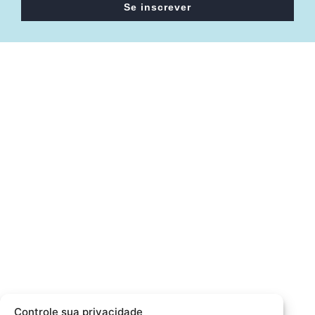
Se inscrever
Câmara da Indústria, Comércio e Serviços surgiu em 2005,
para suprir a necessidade da região de ter um organismo
que fosse o articulador da classe empresarial.
Contato:
Atendimento de segunda à sexta, das 9h às 18h.
55 (51) 3011 6982
cic@cicvaledotaquari.com.br
contato@cicvaledotaquari.com.br
Endereço:
Rua Silva Jardim, 96 Lajeado, Rio Grande do Sul –
Controle sua privacidade