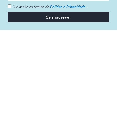
Li e aceito os termos de
Política e Privacidade
.
Se inscrever
Câmara da Indústria, Comércio e Serviços surgiu em 2005,
para suprir a necessidade da região de ter um organismo
que fosse o articulador da classe empresarial.
Contato:
Atendimento de segunda à sexta, das 9h às 18h.
55 (51) 3011 6982
cic@cicvaledotaquari.com.br
contato@cicvaledotaquari.com.br