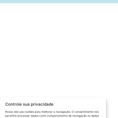
Câmara da Indústria, Comércio e Serviços surgiu em 2005,
para suprir a necessidade da região de ter um organismo
que fosse o articulador da classe empresarial.
Contato:
Atendimento de segunda à sexta, das 9h às 18h.
55 (51) 3011 6982
cic@cicvaledotaquari.com.br
contato@cicvaledotaquari.com.br
Endereço:
Rua Silva Jardim, 96 Lajeado, Rio Grande do Sul –
Controle sua privacidade
Brasil CEP: 95900-000
Nosso site usa cookies para melhorar a navegação. O consentimento nos
permitirá processar dados como comportamento de navegação ou dados