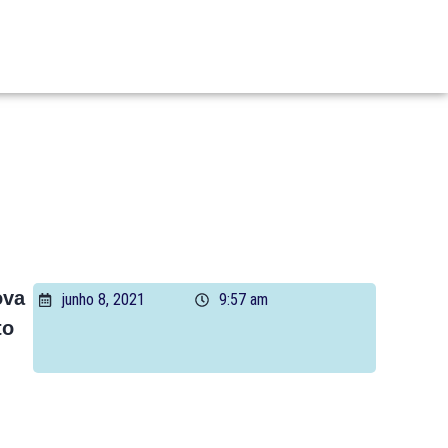
ova
junho 8, 2021
9:57 am
to