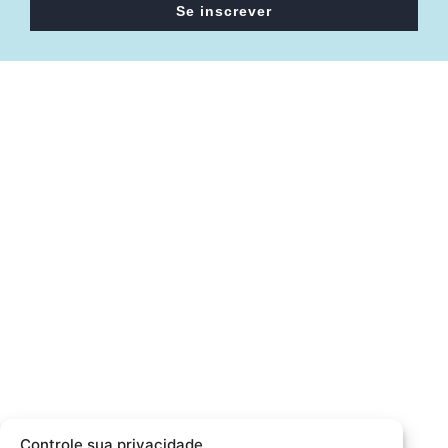
Se inscrever
Câmara da Indústria, Comércio e Serviços surgiu em 2005,
para suprir a necessidade da região de ter um organismo
que fosse o articulador da classe empresarial.
Contato:
Atendimento de segunda à sexta, das 9h às 18h.
55 (51) 3011 6982
cic@cicvaledotaquari.com.br
contato@cicvaledotaquari.com.br
Endereço:
Rua Silva Jardim, 96 Lajeado, Rio Grande do Sul –
Controle sua privacidade