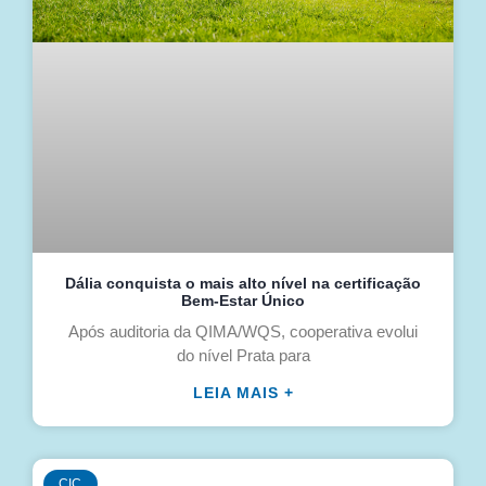
Dália conquista o mais alto nível na certificação
Bem-Estar Único
Após auditoria da QIMA/WQS, cooperativa evolui
do nível Prata para
LEIA MAIS +
CIC