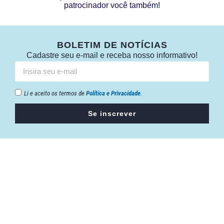
patrocinador você também!
BOLETIM DE NOTÍCIAS
Cadastre seu e-mail e receba nosso informativo!
Li e aceito os termos de
Política e Privacidade
.
Se inscrever
Câmara da Indústria, Comércio e Serviços surgiu em 2005,
para suprir a necessidade da região de ter um organismo
que fosse o articulador da classe empresarial.