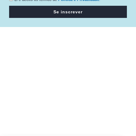
Se inscrever
Câmara da Indústria, Comércio e Serviços surgiu em 2005,
para suprir a necessidade da região de ter um organismo
que fosse o articulador da classe empresarial.
Contato:
Atendimento de segunda à sexta, das 9h às 18h.
55 (51) 3011 6982
cic@cicvaledotaquari.com.br
contato@cicvaledotaquari.com.br
Endereço: