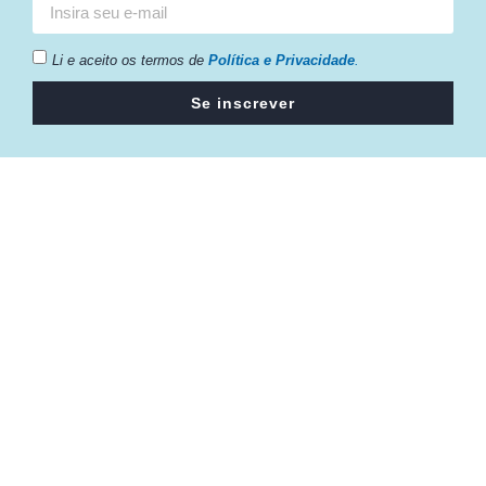
Li e aceito os termos de
Política e Privacidade
.
Se inscrever
Câmara da Indústria, Comércio e Serviços surgiu em 2005,
para suprir a necessidade da região de ter um organismo
que fosse o articulador da classe empresarial.
Contato:
Atendimento de segunda à sexta, das 9h às 18h.
55 (51) 3011 6982
cic@cicvaledotaquari.com.br