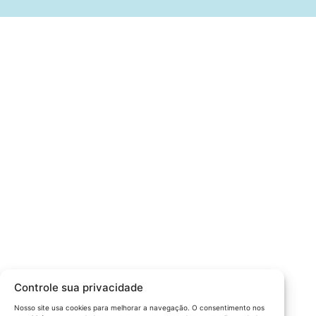
Câmara da Indústria, Comércio e Serviços surgiu em 2005,
para suprir a necessidade da região de ter um organismo
que fosse o articulador da classe empresarial.
Contato:
Atendimento de segunda à sexta, das 9h às 18h.
55 (51) 3011 6982
cic@cicvaledotaquari.com.br
contato@cicvaledotaquari.com.br
Endereço:
Rua Silva Jardim, 96 Lajeado, Rio Grande do Sul –
Controle sua privacidade
Brasil CEP: 95900-000
Nosso site usa cookies para melhorar a navegação. O consentimento nos