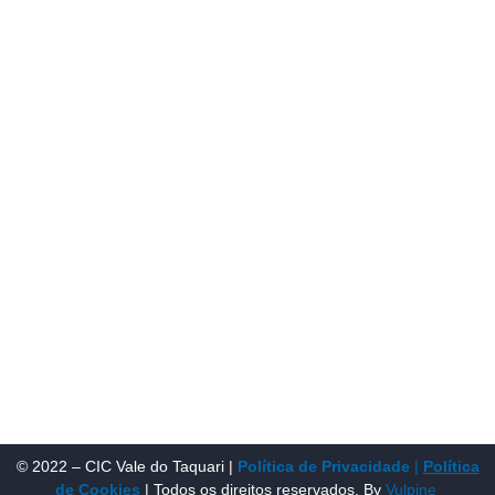
que fosse o articulador da classe empresarial.
Contato:
Atendimento de segunda à sexta, das 9h às 18h.
55 (51) 3011 6982
cic@cicvaledotaquari.com.br
contato@cicvaledotaquari.com.br
Endereço:
Rua Silva Jardim, 96 Lajeado, Rio Grande do Sul –
Brasil CEP: 95900-000
Redes Sociais:
© 2022 – CIC Vale do Taquari |
Política de Privacidade
|
Política
de Cookies
| Todos os direitos reservados. By
Vulpine