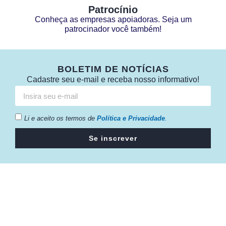
Patrocínio
Conheça as empresas apoiadoras. Seja um
patrocinador você também!
BOLETIM DE NOTÍCIAS
Cadastre seu e-mail e receba nosso informativo!
Li e aceito os termos de
Política e Privacidade
.
Se inscrever
Câmara da Indústria, Comércio e Serviços surgiu em 2005,
para suprir a necessidade da região de ter um organismo