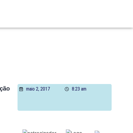
ação
maio 2, 2017
8:23 am