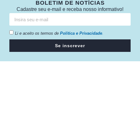
BOLETIM DE NOTÍCIAS
Cadastre seu e-mail e receba nosso informativo!
Li e aceito os termos de
Política e Privacidade
.
Se inscrever
Câmara da Indústria, Comércio e Serviços surgiu em 2005,
para suprir a necessidade da região de ter um organismo
que fosse o articulador da classe empresarial.
Contato:
Atendimento de segunda à sexta, das 9h às 18h.
55 (51) 3011 6982