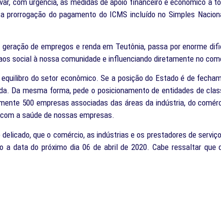
ovar, com urgência, as medidas de apoio financeiro e econômico a
a prorrogação do pagamento do ICMS incluído no Simples Nacional
e geração de empregos e renda em Teutônia, passa por enorme dific
s social à nossa comunidade e influenciando diretamente no comé
o equilibro do setor econômico. Se a posição do Estado é de fech
lada. Da mesma forma, pede o posicionamento de entidades de cla
amente 500 empresas associadas das áreas da indústria, do comérc
 com a saúde de nossas empresas.
licado, que o comércio, as indústrias e os prestadores de servi
ndo a data do próximo dia 06 de abril de 2020. Cabe ressaltar qu