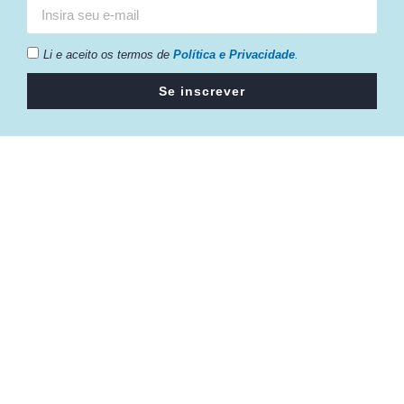
Li e aceito os termos de
Política e Privacidade
.
Se inscrever
Câmara da Indústria, Comércio e Serviços surgiu em 2005,
para suprir a necessidade da região de ter um organismo
que fosse o articulador da classe empresarial.
Contato:
Atendimento de segunda à sexta, das 9h às 18h.
55 (51) 3011 6982
cic@cicvaledotaquari.com.br