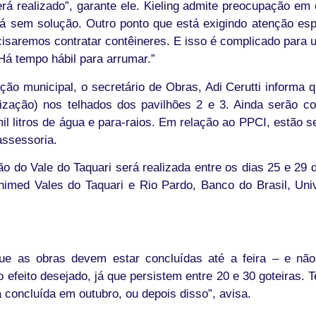
rá realizado”, garante ele. Kieling admite preocupação em
tá sem solução. Outro ponto que está exigindo atenção es
ecisaremos contratar contêineres. E isso é complicado para 
“Há tempo hábil para arrumar.”
ão municipal, o secretário de Obras, Adi Cerutti informa qu
ização) nos telhados dos pavilhões 2 e 3. Ainda serão co
mil litros de água e para-raios. Em relação ao PPCI, estão
assessoria.
ão do Vale do Taquari será realizada entre os dias 25 e 29
med Vales do Taquari e Rio Pardo, Banco do Brasil, Univa
 que as obras devem estar concluídas até a feira – e não
u o efeito desejado, já que persistem entre 20 e 30 goteiras.
 concluída em outubro, ou depois disso”, avisa.