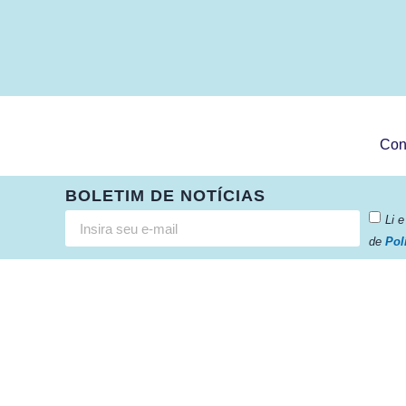
Con
BOLETIM DE NOTÍCIAS
Li 
de
Pol
Câmara da Indústria, Comércio e Serviços surgiu em
2005, para suprir a necessidade da região de ter um
organismo que fosse o articulador da classe
empresarial.