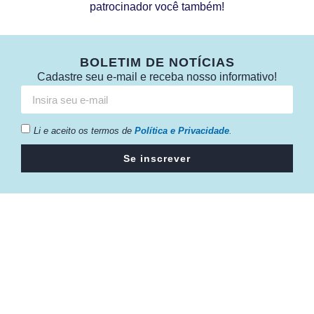
patrocinador você também!
BOLETIM DE NOTÍCIAS
Cadastre seu e-mail e receba nosso informativo!
Li e aceito os termos de
Política e Privacidade
.
Se inscrever
Câmara da Indústria, Comércio e Serviços surgiu em 2005,
para suprir a necessidade da região de ter um organismo
que fosse o articulador da classe empresarial.