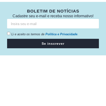
BOLETIM DE NOTÍCIAS
Cadastre seu e-mail e receba nosso informativo!
Li e aceito os termos de
Política e Privacidade
.
Se inscrever
Câmara da Indústria, Comércio e Serviços surgiu em 2005,
para suprir a necessidade da região de ter um organismo
que fosse o articulador da classe empresarial.
Contato:
Atendimento de segunda à sexta, das 9h às 18h.