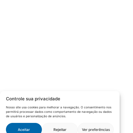
Câmara da Indústria, Comércio e Serviços surgiu em 2005,
para suprir a necessidade da região de ter um organismo
que fosse o articulador da classe empresarial.
Contato:
Atendimento de segunda à sexta, das 9h às 18h.
55 (51) 3011 6982
cic@cicvaledotaquari.com.br
contato@cicvaledotaquari.com.br
Endereço:
Rua Silva Jardim, 96 Lajeado, Rio Grande do Sul –
Controle sua privacidade
Brasil CEP: 95900-000
Nosso site usa cookies para melhorar a navegação. O consentimento nos
permitirá processar dados como comportamento de navegação ou dados
Redes Sociais:
de usuários e personalização de anúncios.
Aceitar
Rejeitar
Ver preferências