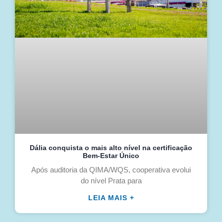
Dália conquista o mais alto nível na certificação
Bem-Estar Único
Após auditoria da QIMA/WQS, cooperativa evolui
do nível Prata para
LEIA MAIS +