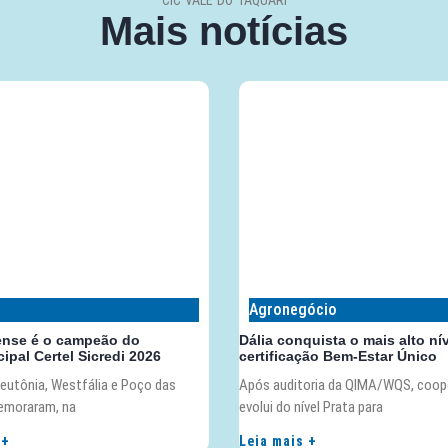
CIC VALE DO TAQUARI
Mais notícias
Agronegócio
ense é o campeão do
Dália conquista o mais alto ní
ipal Certel Sicredi 2026
certificação Bem-Estar Único
eutônia, Westfália e Poço das
Após auditoria da QIMA/WQS, coop
emoraram, na
evolui do nível Prata para
 +
Leia mais +