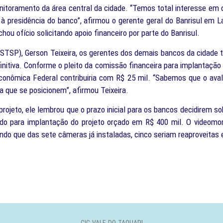
nitoramento da área central da cidade. “Temos total interesse em 
nto à presidência do banco”, afirmou o gerente geral do Banrisul e
ou ofício solicitando apoio financeiro por parte do Banrisul.
 (STSP), Gerson Teixeira, os gerentes dos demais bancos da cidad
initiva. Conforme o pleito da comissão financeira para implantaçã
xa Econômica Federal contribuiria com R$ 25 mil. “Sabemos que o av
a que se posicionem”, afirmou Teixeira.
rojeto, ele lembrou que o prazo inicial para os bancos decidirem 
eado para implantação do projeto orçado em R$ 400 mil. O videomo
ndo que das sete câmeras já instaladas, cinco seriam reaproveitas