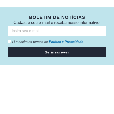
BOLETIM DE NOTÍCIAS
Cadastre seu e-mail e receba nosso informativo!
Li e aceito os termos de
Política e Privacidade
.
Se inscrever
Câmara da Indústria, Comércio e Serviços surgiu em 2005,
para suprir a necessidade da região de ter um organismo
que fosse o articulador da classe empresarial.
Contato: