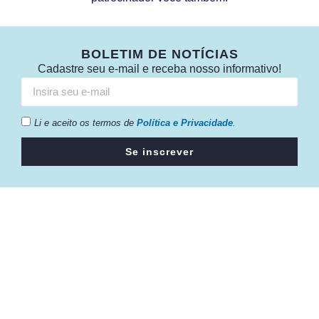
BOLETIM DE NOTÍCIAS
Cadastre seu e-mail e receba nosso informativo!
Li e aceito os termos de
Política e Privacidade
.
Se inscrever
Câmara da Indústria, Comércio e Serviços surgiu em 2005,
para suprir a necessidade da região de ter um organismo
que fosse o articulador da classe empresarial.
Contato: