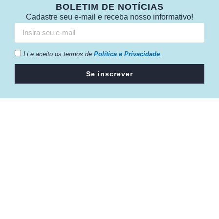
BOLETIM DE NOTÍCIAS
Cadastre seu e-mail e receba nosso informativo!
Li e aceito os termos de
Política e Privacidade
.
Se inscrever
Câmara da Indústria, Comércio e Serviços surgiu em 2005,
para suprir a necessidade da região de ter um organismo
que fosse o articulador da classe empresarial.
Contato:
Atendimento de segunda à sexta, das 9h às 18h.
55 (51) 3011 6982