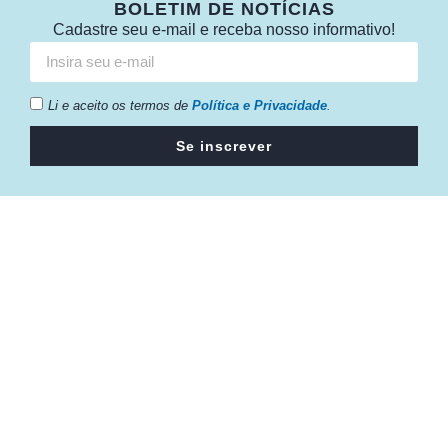
BOLETIM DE NOTÍCIAS
Cadastre seu e-mail e receba nosso informativo!
Li e aceito os termos de
Política e Privacidade
.
Se inscrever
Câmara da Indústria, Comércio e Serviços surgiu em 2005,
para suprir a necessidade da região de ter um organismo
que fosse o articulador da classe empresarial.
Contato:
Atendimento de segunda à sexta, das 9h às 18h.
55 (51) 3011 6982