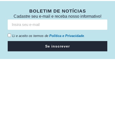
BOLETIM DE NOTÍCIAS
Cadastre seu e-mail e receba nosso informativo!
Li e aceito os termos de
Política e Privacidade
.
Se inscrever
Câmara da Indústria, Comércio e Serviços surgiu em 2005,
para suprir a necessidade da região de ter um organismo
que fosse o articulador da classe empresarial.
Contato:
Atendimento de segunda à sexta, das 9h às 18h.