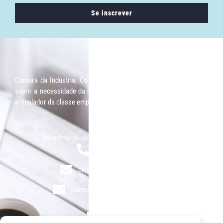
Se inscrever
Câmara da Indústria, Comércio e Serviços surgiu em 2005, para
suprir a necessidade da região de ter um organismo que fosse o
articulador da classe empresarial.
Contato:
Atendimento de segunda à sexta, das 9h às 18h.
55 (51) 3011 6982
cic@cicvaledotaquari.com.br
contato@cicvaledotaquari.com.br
Endereço: