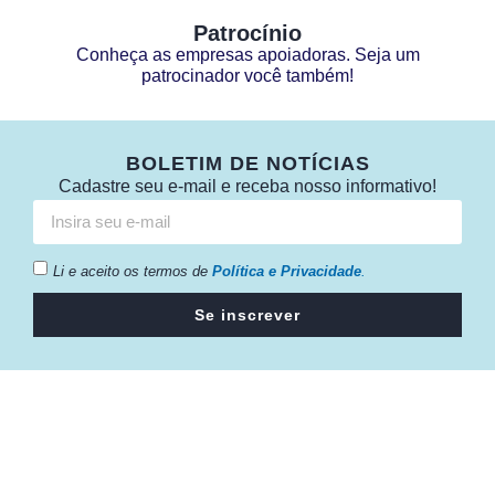
Patrocínio
Conheça as empresas apoiadoras. Seja um
patrocinador você também!
BOLETIM DE NOTÍCIAS
Cadastre seu e-mail e receba nosso informativo!
Li e aceito os termos de
Política e Privacidade
.
Se inscrever
Câmara da Indústria, Comércio e Serviços surgiu em 2005,
para suprir a necessidade da região de ter um organismo