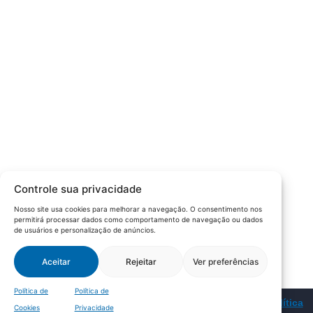
que fosse o articulador da classe empresarial.
Contato:
Atendimento de segunda à sexta, das 9h às 18h.
55 (51) 3011 6982
cic@cicvaledotaquari.com.br
contato@cicvaledotaquari.com.br
Endereço:
Rua Silva Jardim, 96 Lajeado, Rio Grande do Sul –
Controle sua privacidade
Brasil CEP: 95900-000
Nosso site usa cookies para melhorar a navegação. O consentimento nos
permitirá processar dados como comportamento de navegação ou dados
Redes Sociais:
de usuários e personalização de anúncios.
Aceitar
Rejeitar
Ver preferências
Política de
Política de
© 2022 – CIC Vale do Taquari |
Política de Privacidade
|
Política
Cookies
Privacidade