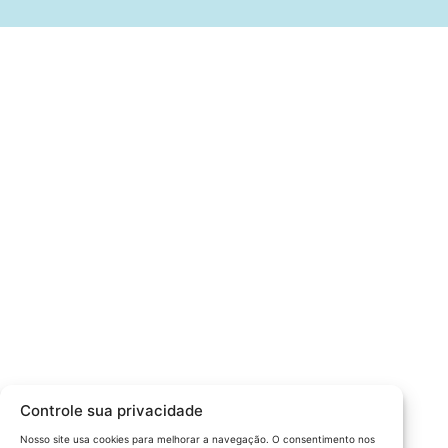
Câmara da Indústria, Comércio e Serviços surgiu em 2005,
para suprir a necessidade da região de ter um organismo
que fosse o articulador da classe empresarial.
Contato:
Atendimento de segunda à sexta, das 9h às 18h.
55 (51) 3011 6982
cic@cicvaledotaquari.com.br
contato@cicvaledotaquari.com.br
Endereço:
Rua Silva Jardim, 96 Lajeado, Rio Grande do Sul –
Controle sua privacidade
Brasil CEP: 95900-000
Nosso site usa cookies para melhorar a navegação. O consentimento nos