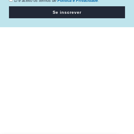
Li e aceito os termos de
Política e Privacidade
.
Se inscrever
Câmara da Indústria, Comércio e Serviços surgiu em 2005,
para suprir a necessidade da região de ter um organismo
que fosse o articulador da classe empresarial.
Contato:
Atendimento de segunda à sexta, das 9h às 18h.
55 (51) 3011 6982
cic@cicvaledotaquari.com.br
contato@cicvaledotaquari.com.br