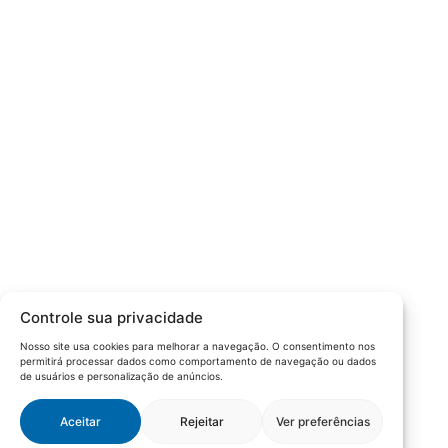
Câmara da Indústria, Comércio e Serviços surgiu em 2005,
para suprir a necessidade da região de ter um organismo
que fosse o articulador da classe empresarial.
Contato:
Atendimento de segunda à sexta, das 9h às 18h.
55 (51) 3011 6982
cic@cicvaledotaquari.com.br
contato@cicvaledotaquari.com.br
Endereço:
Rua Silva Jardim, 96 Lajeado, Rio Grande do Sul –
Controle sua privacidade
Brasil CEP: 95900-000
Nosso site usa cookies para melhorar a navegação. O consentimento nos
permitirá processar dados como comportamento de navegação ou dados
Redes Sociais:
de usuários e personalização de anúncios.
Aceitar
Rejeitar
Ver preferências