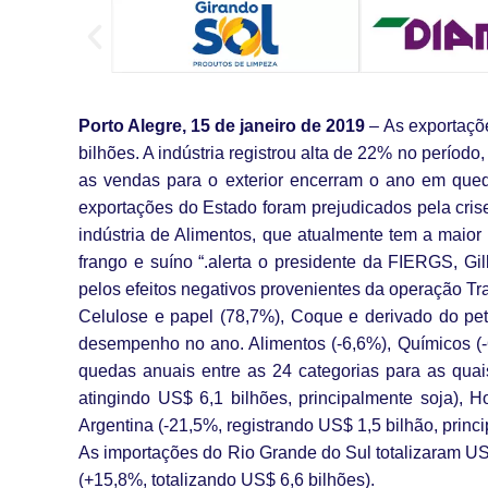
Porto Alegre, 15 de janeiro de 2019
– As exportaçõ
bilhões. A indústria registrou alta de 22% no períod
as vendas para o exterior encerram o ano em que
exportações do Estado foram prejudicados pela cri
indústria de Alimentos, que atualmente tem a maior
frango e suíno “.alerta o presidente da FIERGS, Gi
pelos efeitos negativos provenientes da operação T
Celulose e papel (78,7%), Coque e derivado do pet
desempenho no ano. Alimentos (-6,6%), Químicos (-6
quedas anuais entre as 24 categorias para as qu
atingindo US$ 6,1 bilhões, principalmente soja), 
Argentina (-21,5%, registrando US$ 1,5 bilhão, princi
As importações do Rio Grande do Sul totalizaram US
(+15,8%, totalizando US$ 6,6 bilhões).