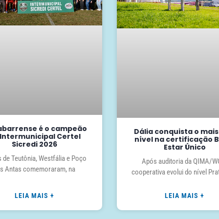
barrense é o campeão
Dália conquista o mais
Intermunicipal Certel
nível na certificação
Sicredi 2026
Estar Único
 de Teutônia, Westfália e Poço
Após auditoria da QIMA/W
s Antas comemoraram, na
cooperativa evolui do nível Pra
LEIA MAIS +
LEIA MAIS +