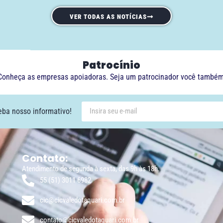
VER TODAS AS NOTÍCIAS
Patrocínio
Conheça as empresas apoiadoras. Seja um patrocinador você também
eba nosso informativo!
Contato:
Atendimento de segunda à sexta, das 9h às 18h.
55 (51) 3011 6982
cic@cicvaledotaquari.com.br
contato@cicvaledotaquari.com.br