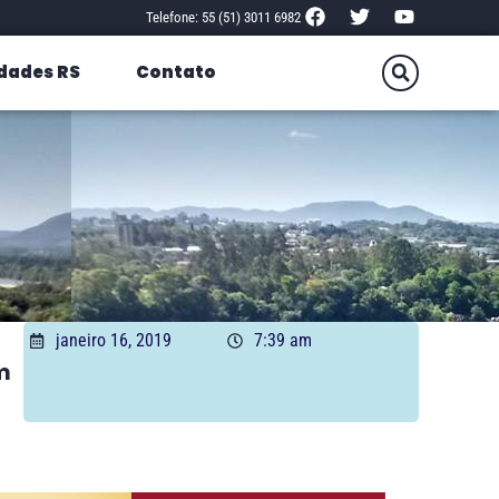
Telefone: 55 (51) 3011 6982
dades RS
Contato
a
janeiro 16, 2019
7:39 am
m