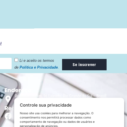
!
Li e aceito os termos
Se inscrever
de
Política e Privacidade
.
Endereço:
Rua Silva Jardim, 96 Lajeado, Rio Grande do Sul – Brasil
CEP: 95900-000
Controle sua privacidade
Redes Sociais:
Nosso site usa cookies para melhorar a navegação. O
consentimento nos permitirá processar dados como
comportamento de navegação ou dados de usuários e
personalização de anúncios.