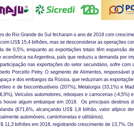
es do Rio Grande do Sul fecharam o ano de 2018 com crescime
o, com US$ 15,4 bilhões, mas se desconsiderar as operações co
da de 0,5%, enquanto as exportações totais têm expansão de
se econômica na Argentina, país que reduziu a demanda por i
 participação nas exportações do setor secundário, sofre com 
lberto Porcello Petry. O segmento de Alimentos, responsável p
rapaça e dos embargos da Rússia, que reduziram as exportações
róleo e de biocombustíveis (207%), Metalurgia (33,1%) e Ma
,9%), Veículos automotores, reboques e carrocerias (-4,5%) e 
ais houve algum embarque em 2018. Os principais destinos 
Holanda (671,6%, alcançando US$ 1,8 bilhão, valor atípico de
palmente automóveis, caminhonetas e utilitários).
$ 11,3 bilhões em 2018, registrando crescimento de 13,7%. O